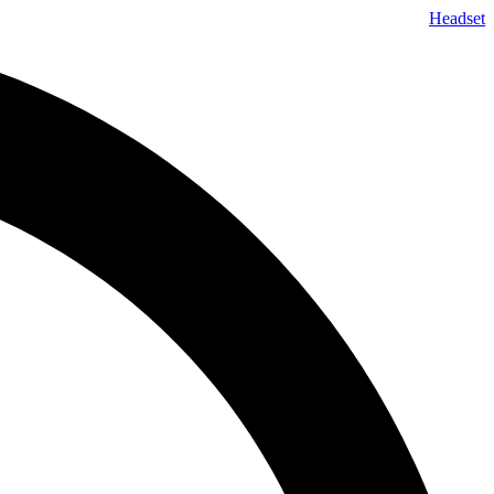
پرش
Headset
به
محتوا