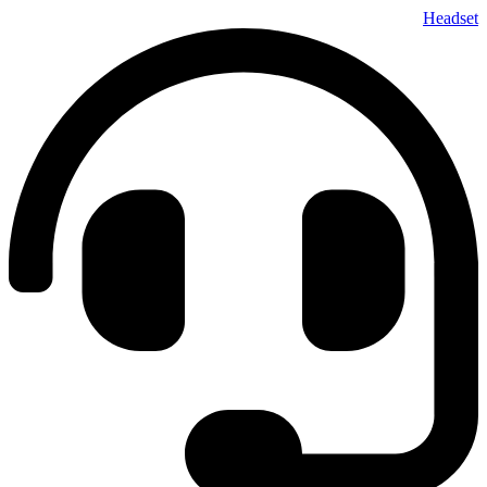
پرش
Headset
به
محتوا