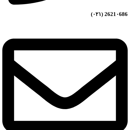
2621۰686 (۰۲۱)