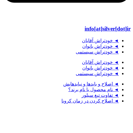
info[at]silver[dot]ir
◄ خودتراش آقایان
◄ خودتراش بانوان
◄ خودتراش سیستمی
◄ خودتراش آقایان
◄ خودتراش بانوان
◄ خودتراش سیستمی
◄ اصلاح و بایدها و نبایدهایش
◄ نام محصول یا نام برند؟
◄ تفاوت تیغ سیلور
◄ اصلاح کردن در زمان کرونا