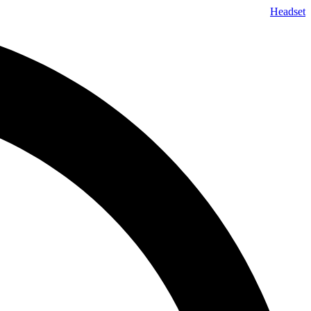
پرش
Headset
به
محتوا