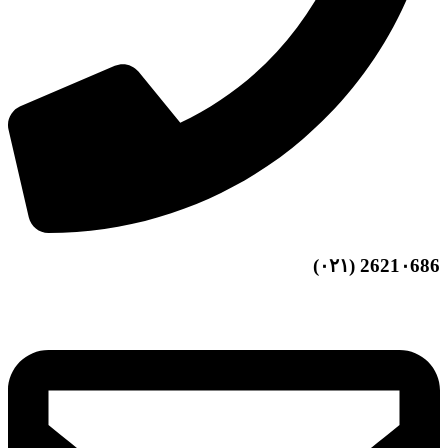
2621۰686 (۰۲۱)