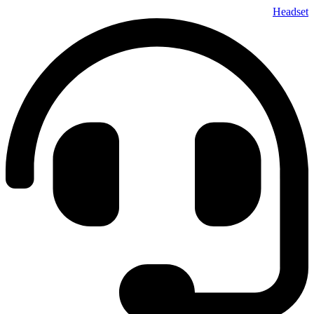
پرش
Headset
به
محتوا