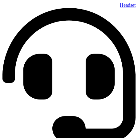
پرش
Headset
به
محتوا