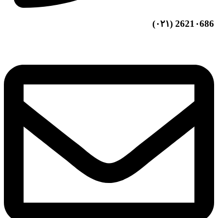
2621۰686 (۰۲۱)