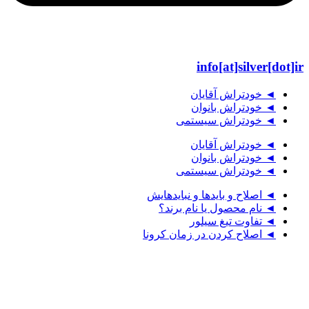
info[at]silver[dot]ir
◄ خودتراش آقایان
◄ خودتراش بانوان
◄ خودتراش سیستمی
◄ خودتراش آقایان
◄ خودتراش بانوان
◄ خودتراش سیستمی
◄ اصلاح و بایدها و نبایدهایش
◄ نام محصول یا نام برند؟
◄ تفاوت تیغ سیلور
◄ اصلاح کردن در زمان کرونا