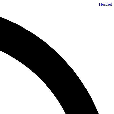
پرش
Headset
به
محتوا