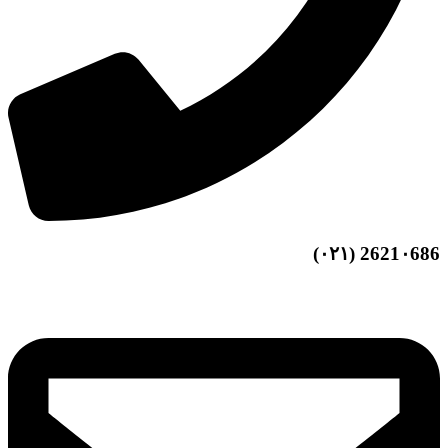
2621۰686 (۰۲۱)