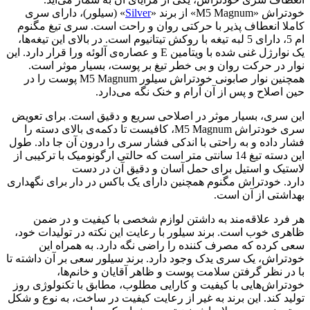
خودتراش «M5 Magnum» از برند «
Silver
» (سیلور)، دارای سری
کاملا انعطاف پذیر با حرکتی روان و راحت است. سری تیغ مگنوم
ام 5، دارای 5 لبه تیغه با روکش تیتانیوم است. در بالای این تیغه‌ها،
یک نوارژل غنی شده با ویتامین E و عصاره‌ی آلوئه ورا قرار دارد. این
نوار در حرکت روان و بی خطر تیغ بر پوست، بسیار موثر است.
همچنین نوار صابونی خودتراش سیلور M5 Magnum پوست را در
حین اصلاح و پس از آن آرام و خنک نگه می‌دارد.
این سری، بسیار موثر در اصلاحی سریع و دقیق است. برای تعویض
سری خودتراش M5 Magnum، کافیست تا دکمه‌ی بالای دسته را
فشار داده و به راحتی با اندکی فشار سری را درون آن جا داد. طول
این دسته تیغ 14 سانتی متر است که حالتی ارگونومیک با ترکیبی از
لاستیک و استیل برای حمل آسان و دقیق آن در دست
دارد. خودتراش مگنوم همچنین دارای یک باکس در دار برای نگهداری
بهداشتی از آن است.
هر فرد علاقه‌مند به داشتن لوازم شخصی با کیفیت و در ضمن
ظاهری خوب است. برند سیلور با رعایت این نکته در تولیدات خود،
سعی کرده که مصرف کننده را راضی نگه دارد. به همراه این
خودتراش، یک سری یدک وجود دارد. برند سیلور سعی بر آن داشته تا
با در نظر گرفتن سلامت پوست و ظاهر آقایان و خانم‌ها،
خودتراش‌هایی با کیفیت و کارایی مطلوب، مطابق با تکنولوژی روز
تولید کند. این برند به غیر از رعایت کیفیت در ساخت، به نوع و شکل