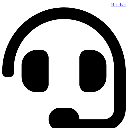
پرش
Headset
به
محتوا