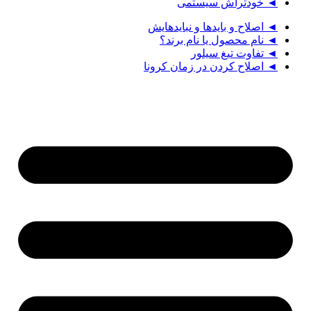
◄ خودتراش سیستمی
◄ اصلاح و بایدها و نبایدهایش
◄ نام محصول یا نام برند؟
◄ تفاوت تیغ سیلور
◄ اصلاح کردن در زمان کرونا