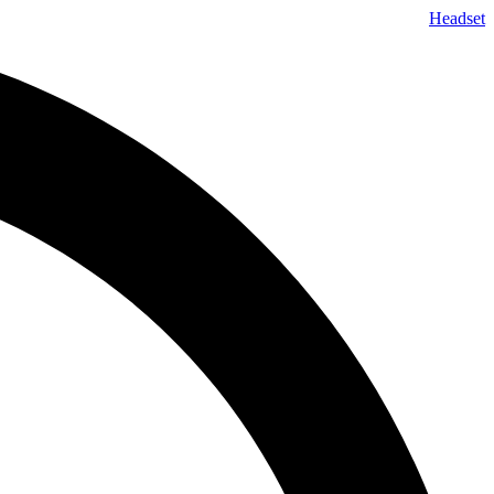
پرش
Headset
به
محتوا