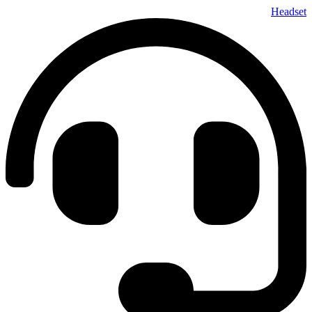
پرش
Headset
به
محتوا