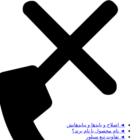
◄ اصلاح و بایدها و نبایدهایش
◄ نام محصول یا نام برند؟
◄ تفاوت تیغ سیلور