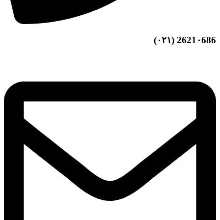
2621۰686 (۰۲۱)