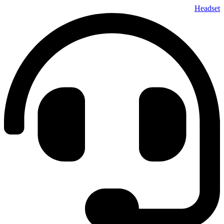
پرش
Headset
به
محتوا