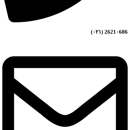
2621۰686 (۰۲۱)