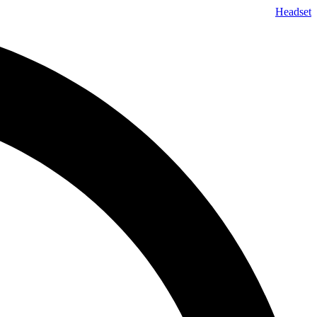
پرش
Headset
به
محتوا