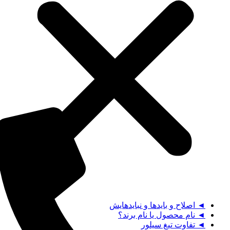
◄ اصلاح و بایدها و نبایدهایش
◄ نام محصول یا نام برند؟
◄ تفاوت تیغ سیلور