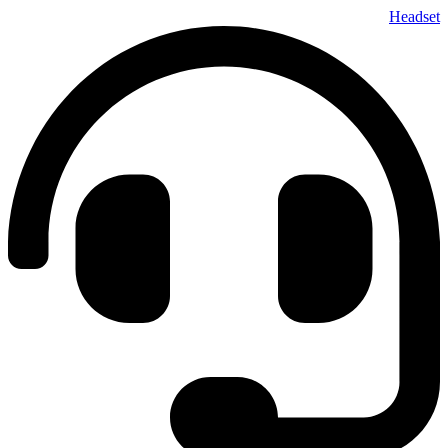
پرش
Headset
به
محتوا