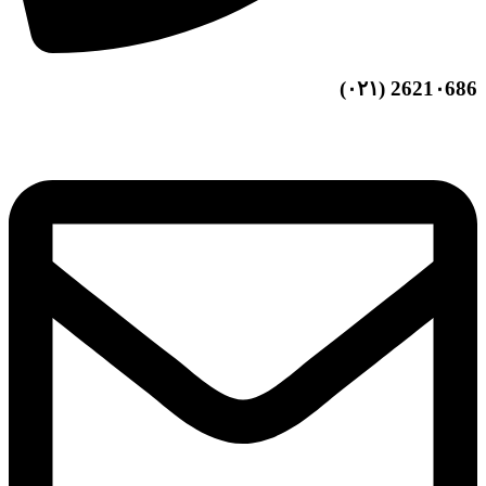
2621۰686 (۰۲۱)