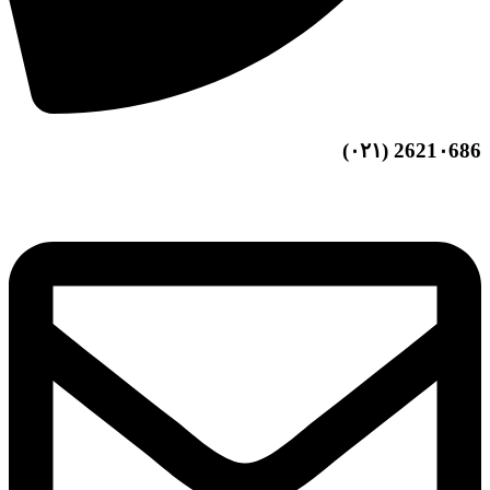
2621۰686 (۰۲۱)